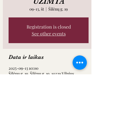
UŽIMTA
09-13, št
  |  
Šilėnų g. 19
Registration is closed
See other events
Data ir laikas
2025-09-13 10:00
Šilėnų g. 19, Šilėnų g. 19, 10239 Vilnius,
Lietuva
Dalintis renginiu