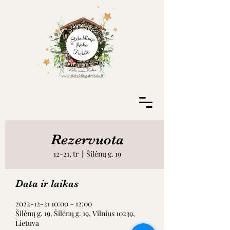
Rezervuota
12-21, tr
  |  
Šilėnų g. 19
Data ir laikas
2022-12-21 10:00 – 12:00
Šilėnų g. 19, Šilėnų g. 19, Vilnius 10239,
Lietuva