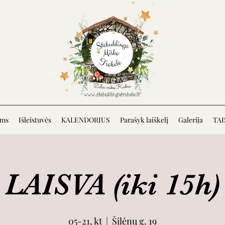
ėms
Išleistuvės
KALENDORIUS
Parašyk laiškelį
Galerija
TAI
LAISVA (iki 15h)
05-21, kt
  |  
Šilėnų g. 19