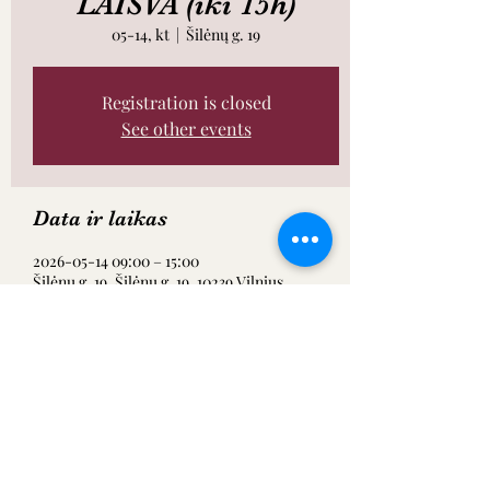
LAISVA (iki 15h)
05-14, kt
  |  
Šilėnų g. 19
Registration is closed
See other events
Data ir laikas
2026-05-14 09:00 – 15:00
Šilėnų g. 19, Šilėnų g. 19, 10239 Vilnius,
Lietuva
Dalintis renginiu