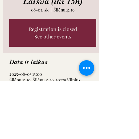
Laisva (iki 15h)
08-03, sk
  |  
Šilėnų g. 19
Registration is closed
See other events
Data ir laikas
2025-08-03 15:00
Šilėnų g. 19, Šilėnų g. 19, 10239 Vilnius,
Lietuva
Dalintis renginiu