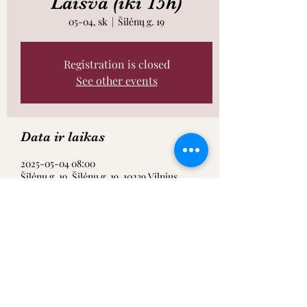
Laisva (iki 15h)
05-04, sk
  |  
Šilėnų g. 19
Registration is closed
See other events
Data ir laikas
2025-05-04 08:00
Šilėnų g. 19, Šilėnų g. 19, 10239 Vilnius,
Lietuva
Dalintis renginiu