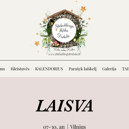
ėms
Išleistuvės
KALENDORIUS
Parašyk laiškelį
Galerija
TAI
LAISVA
07-30, an
  |  
Vilnius