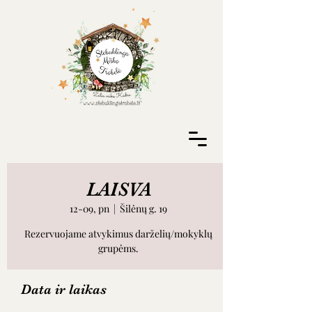
LAISVA
12-09, pn
  |  
Šilėnų g. 19
Rezervuojame atvykimus darželių/mokyklų
grupėms.
Data ir laikas