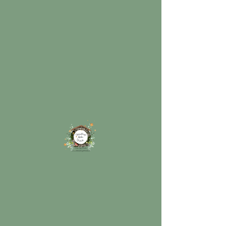
LAISVA
12-06, an
  |  
Šilėnų g. 19
Rezervuojame atvykimus darželių/mokyklų
grupėms.
Data ir laikas