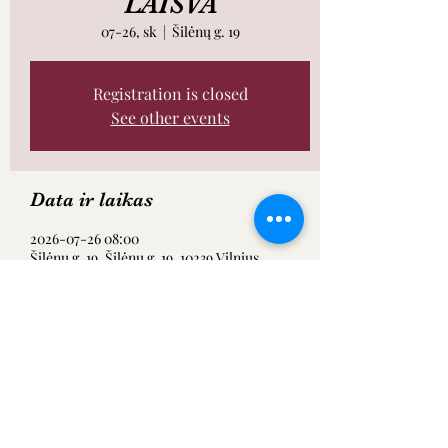
LAISVA
07-26, sk
  |  
Šilėnų g. 19
Registration is closed
See other events
Data ir laikas
2026-07-26 08:00
Šilėnų g. 19, Šilėnų g. 19, 10239 Vilnius,
Lietuva
Dalintis renginiu