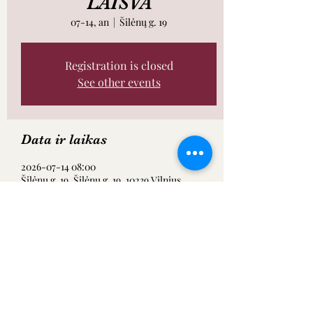
LAISVA
07-14, an
  |  
Šilėnų g. 19
Registration is closed
See other events
Data ir laikas
2026-07-14 08:00
Šilėnų g. 19, Šilėnų g. 19, 10239 Vilnius,
Lietuva
Dalintis renginiu