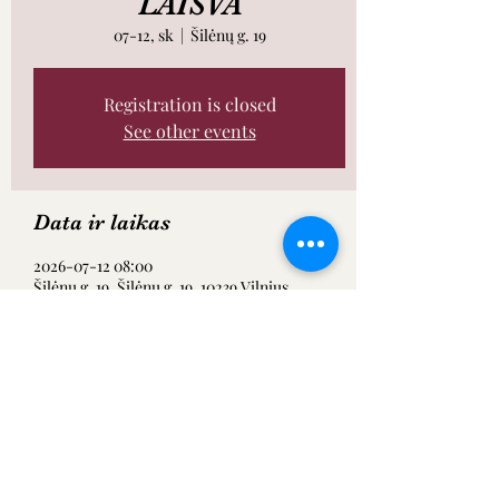
LAISVA
07-12, sk
  |  
Šilėnų g. 19
Registration is closed
See other events
Data ir laikas
2026-07-12 08:00
Šilėnų g. 19, Šilėnų g. 19, 10239 Vilnius,
Lietuva
Dalintis renginiu