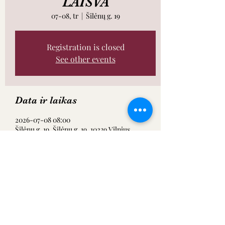
LAISVA
07-08, tr
  |  
Šilėnų g. 19
Registration is closed
See other events
Data ir laikas
2026-07-08 08:00
Šilėnų g. 19, Šilėnų g. 19, 10239 Vilnius,
Lietuva
Dalintis renginiu