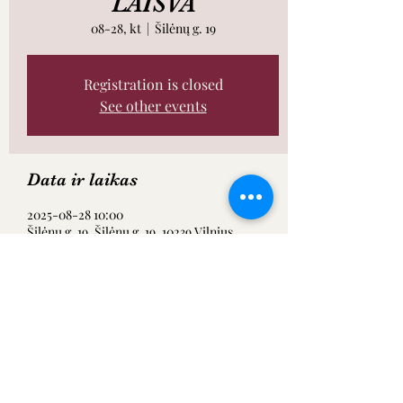
LAISVA
08-28, kt
  |  
Šilėnų g. 19
Registration is closed
See other events
Data ir laikas
2025-08-28 10:00
Šilėnų g. 19, Šilėnų g. 19, 10239 Vilnius,
Lietuva
Dalintis renginiu