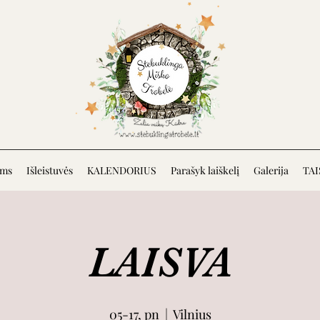
ėms
Išleistuvės
KALENDORIUS
Parašyk laiškelį
Galerija
TAI
LAISVA
05-17, pn
  |  
Vilnius